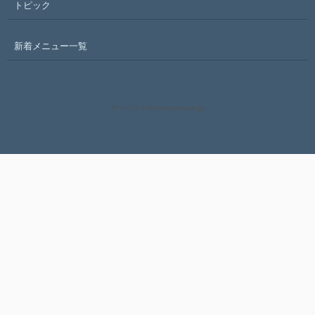
トピック
新着メニュー一覧
デリバリー
©delivery.tttown.jp